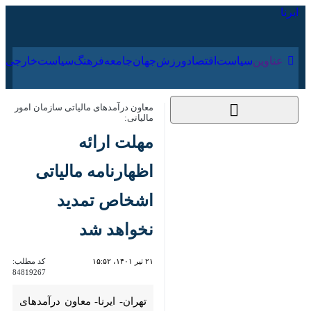
۱۸ مرداد ۱۴۰۵
عناوین‌
سیاست
اقتصاد
ورزش
جهان
جامعه
فرهنگ
سیا
معاون درآمدهای مالیاتی سازمان امور
مالیاتی:
مهلت ارائه اظهارنامه
مالیاتی اشخاص تمدید
نخواهد شد
۲۱ تیر ۱۴۰۱، ۱۵:۵۲
کد مطلب:
84819267
تهران- ایرنا- معاون درآمدهای
مالیاتی سازمان امور مالیاتی کشور
گفت: روز شنبه یکم مردادماه،