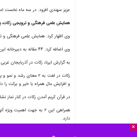
عزیز سهندی افزود: در سه ماه نخست امسال هم ۳۷۰ میلیارد ریال زکات در استان جمع آوری شده که ۵۵ درصد بیشتر از 
همایش علمی فرهنگی و ترویجی زکات، پایا
وی اظهار کرد: همایش علمی فرهنگی و ترو
وی اضافه کرد: ۴۴ مقاله به دبیرخانه این همایش ارسال شده که پنج مقاله برتر در روز مورد تجلیل قرار می گیرند.
به گزارش ایرنا، زکات در آذربایجان غرب
زکات در لغت به ۲ معنای
و افزایش مال همراه با خیر و برکت را د
در قرآن کریم آمدن زکات در کنار نماز ن
همراهی این‌ ۲ به جهت اهمی
دارد.
×
گندم، جو، خرما، کشمش، طلا، نقره، شتر،