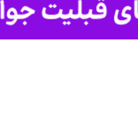
ربايجان غربي:
ت جمع آوري و پخش به موقع زكات فطريه در آذربايجان غربي را فراهم كنند
ه ولي فقيه در آذربايجان غربي و امام جمعه اروميه گفت: نهادهاي مسئول ظرفيت…