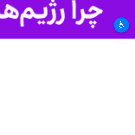
استان‌ها
آذربایجان غربی
۰ نفر
♿︎
برچسب‌ها
آذربایجان غربی
ارومیه
امام جمعه ارومیه
قرآن کریم
سید مهدی قریشی
اخبار مرتبط
نماينده ولي‌فقيه در آذ
نهادهاي مسئول ظرفي
اروميه- ايرنا- نمايند
امام جمعه اروميه: