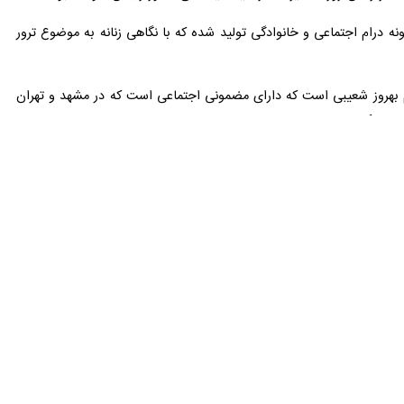
ه درام اجتماعی و خانوادگی تولید شده که با نگاهی زنانه به موضوع ترور
لم بهروز شعیبی است که دارای مضمونی اجتماعی است که در مشهد و تهران
می‌کند.
این فیلم در چهلمین دوره‌ جشنواره‌ فیلم فجر حضور داشت و در ۶ بخش نامزد دریافت سیمرغ بلورین گردید که در نهایت در ۲ بخش بهترین صداگذاری و بهترین فیلم از نگاه‌ ملی موفق به کسب
مصطفی قطبی جشوقانی