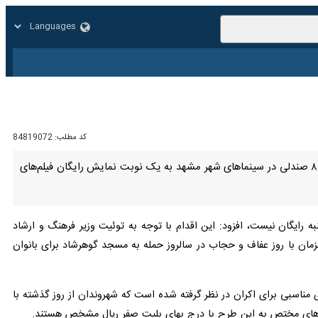
زار
زندگی
سایر
کد مطلب:
84819072
مشهد-ایرنا- معاون هنری و سینمایی اداره کل فرهنگ و ارشاد اسلامی خراسان رضوی گفت: بیش از سه هزار و ۸۰۰ صندلی در سینماهای شهر مشهد به یک نوبت نمایش رایگان فیلم‌های
نبه رایگان نیست، افزود: این اقدام با توجه به توئیت وزیر فرهنگ و ارشاد
 بر نمایش رایگان فیلم‌های سینمایی «بدون قرار قبلی» و «هناس» در روز ۲۱ تیرماه، همزمان با روز عفاف و حجاب در سالروز حمله به مسجد گوهرشاد برای بانوان به
ی مناسبی برای اکران در نظر گرفته شده است که شهروندان از روز گذشته با
بت‌های مختص به این طرح با درج بهای بلیت صفر ریال مشخص هستند.