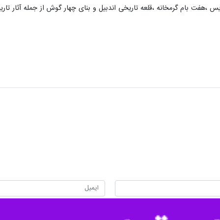
یس ،هفت بام گرمخانه ،قلعه تاریخی اندبیل و بنای چهار گوش از جمله آثار ت