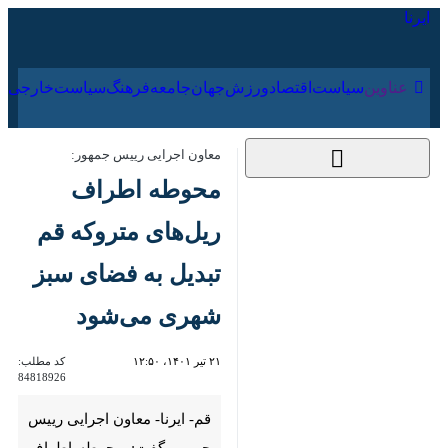
۱۷ مرداد ۱۴۰۵
عناوین‌
سیاست
اقتصاد
ورزش
جهان
جامعه
فرهنگ
سیاس
معاون اجرایی رییس جمهور:
محوطه اطراف ریل‌های
متروکه قم تبدیل به
فضای سبز شهری
می‌شود
۲۱ تیر ۱۴۰۱، ۱۲:۵۰
کد مطلب:
84818926
قم- ایرنا- معاون اجرایی رییس
جمهور گفت: محوطه اطراف