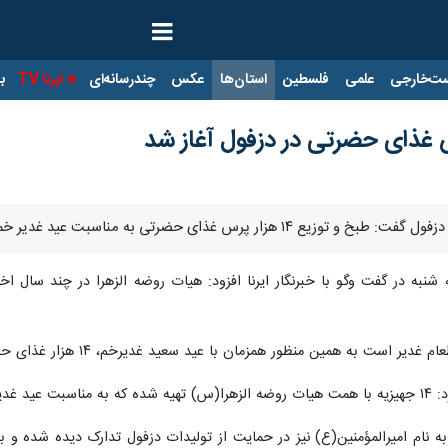
ت‌خارجی
علمی
فلسطین
استان‌ها
عکس
چندرسانه‌ای
ایرنا TV
با