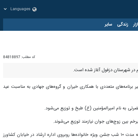
زار
زندگی
سایر
کد مطلب:
84818897