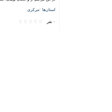
استان‌ها
مرکزی
۰ نفر
♿︎
برچسب‌ها
×
اراک
استان مرکزی
اشتغال زایی
نماینده مجلس شورای اسلامی
نظر شما