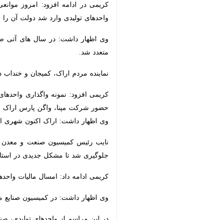
کریمی در ادامه افزود: امروز موانعی
تولیدی وارد شد دولت آن را جبران کند.
وی اظهار داشت: در سال های آتی صنعت از اجرای غلط و ناقص اصل ۴۴قانون اساسی آسیب دید و به جای این
نماینده مردم اراک، کمیجان و خنداب د
کریمی افزود: نمونه واگذاری واحدهای 
شرکت مپنا، واگن پارس اراک متحول ش
وی اظهار داشت: اراک اکنون شهری است ک
نایب رئیس کمیسیون صنعت و معدن در م
شد تا مشکل جدیدی در استان شکل نگیر
کریمی ادامه داد: امسال مالیات واحدهای تولیدی از ۲۵درصد به ۲۰ کاهش یافته است و مانند همه دنیا که مالیات از مصرف گرفته می‌شود د
وی اظهار داشت: در کمیسیون صنایع مجل
در این مراسم از واحدهای تولیدی، صنع