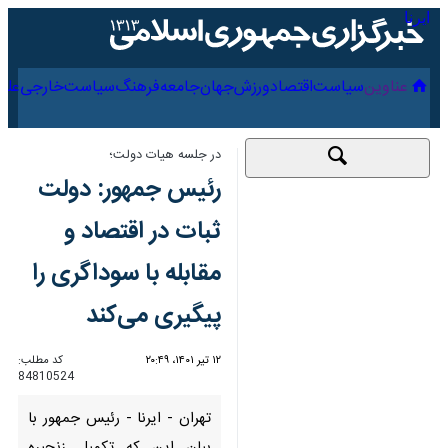
۱۸ مرداد ۱۴۰۵
عناوین‌
سیاست
اقتصاد
ورزش
جهان
جامعه
فرهنگ
سیاس
در جلسه هیات دولت؛
رئیس جمهور: دولت
ثبات در اقتصاد و مقابله
با سوداگری را پیگیری
می‌کند
۱۲ تیر ۱۴۰۱، ۲۰:۴۹
کد مطلب:
84810524
تهران - ایرنا - رئیس جمهور با
بیان این که تکمیل زنجیره ارزش