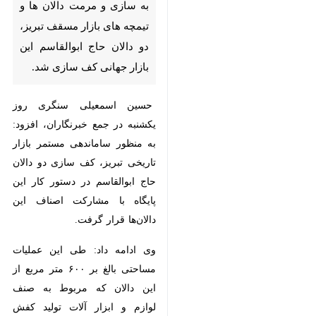
حاج ابوالقاسم این بازار جهانی
کف سازی شد.
حسین اسمعیلی سنگری روز ‌یکشنبه
در جمع خبرنگاران، افزود: به منظور
ساماندهی مستمر بازار تاریخی تبریز،
کف سازی دو دالان حاج ابوالقاسم در
دستور کار این پایگاه با مشارکت
اصناف این دالان‌ها قرار گرفت.
وی ادامه داد: طی این عملیات
مساحتی بالغ‌ بر ۶۰۰ متر مربع از این
دالان که مربوط به صنف لوازم و ابزار
×
آلات تولید کفش است، آجرفرش و
سنگ‌فرش شد.
♿︎
×
اسمعیلی اظهار داشت: با توجه به