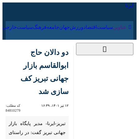
۱۸ مرداد ۱۴۰۵
عناوین‌
سیاست
اقتصاد
ورزش
جهان
جامعه
فرهنگ
دو دالان حاج ابوالقاسم
بازار جهانی تبریز کف
سازی شد
۱۲ تیر ۱۴۰۱، ۱۶:۳۹
کد مطلب:
84810279
تبریز-ایرنا- مدیر پایگاه بازار
جهانی تبریز گفت: در راستای به
سازی و مرمت دالان ها و تیمچه
های بازار مسقف تبریز، دو دالان