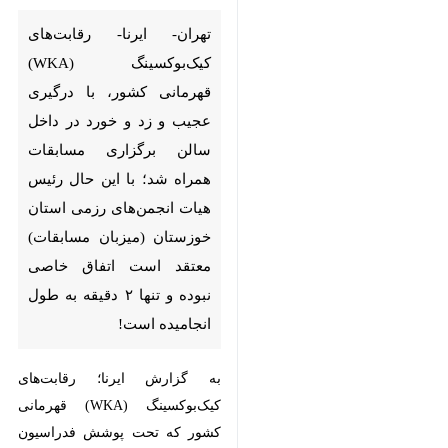
کشور، با درگیری عجیب و زد و
خورد در داخل سالن برگزاری
مسابقات همراه شد؛ با این حال
رئیس هیات انجمن‌های رزمی
استان خوزستان (میزبان
مسابقات) معتقد است اتفاق
خاصی نبوده و تنها ۲ دقیقه به
طول انجامیده است!
به گزارش ایرنا؛ رقابت‌های
کیک‌بوکسینگ (WKA) قهرمانی کشور
که تحت پوشش فدراسیون انجمن‌های
×
رزمی است چند روز قبل به میزبانی
♿︎
خوزستان برگزار شد.
×
این مسابقات با درگیری شدید چندین