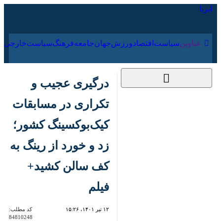
۱۹ مرداد ۱۴۰۵
عناوین‌
سیاست
اقتصاد
ورزش
جهان
جامعه
فرهنگ
درگیری عجیب و تکراری
در مسابقات
کیک‌بوکسینگ کشور؛
زد و خورد از رینگ به
کف سالن کشید+ فیلم
۱۲ تیر ۱۴۰۱، ۱۵:۲۶
کد مطلب:
84810248
تهران- ایرنا- رقابت‌های
کیک‌بوکسینگ (WKA) قهرمانی