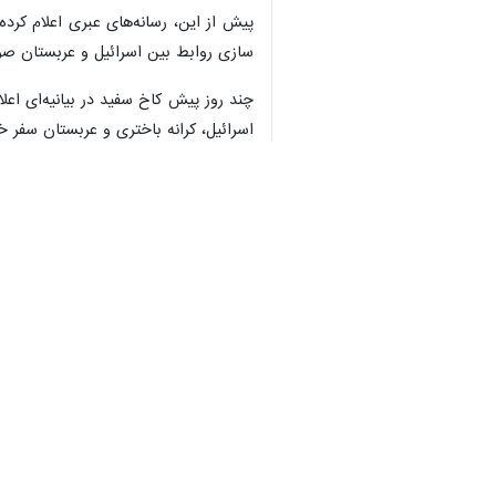
پیش از این، رسانه‌های عبری اعلام کرد
سازی روابط بین اسرائیل و عربستان صو
♿︎
اسرائیل، کرانه باختری و عربستان سفر خ
جهان
آسیای غربی
۰ نفر
برچسب‌ها
ناتو
امان
عربستان سعودی
جو بایدن
خاورمیانه
ایران
رژیم صهیونیستی
اخبار مرتبط