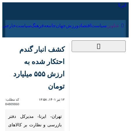
۱۶ مرداد ۱۴۰۵
عناوین‌
سیاست
اقتصاد
ورزش
جهان
جامعه
فرهنگ
سیاس
کشف انبار گندم احتکار
شده به ارزش ۵۵۵
میلیارد تومان
۱۲ تیر ۱۴۰۱، ۱۲:۵۸
کد مطلب:
84809860
تهران- ایرنا- مدیرکل دفتر بازرسی
و نظارت بر کالاهای اساسی وزارت
جهاد کشاورزی گفت: اشد مجازات
را برای محتکران کالاهای اساسی