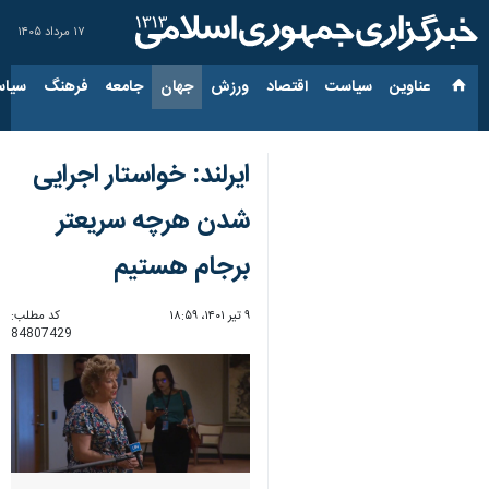
۱۷ مرداد ۱۴۰۵
عناوین‌
سیاست
اقتصاد
ورزش
جهان
جامعه
فرهنگ
سیاس
ایرلند: خواستار اجرایی
شدن هرچه سریعتر
برجام هستیم
۹ تیر ۱۴۰۱، ۱۸:۵۹
کد مطلب:
84807429