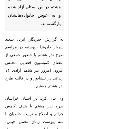
و به آغوش خانواده‌هایشان
بازگشته‌اند.
به گزارش خبرنگار ایرنا، سعید سرباز
جان‌فدا پنج‌شنبه در مراسم طرح نذر
هشتم با حضور جمعی از اعضای
کمیسیون قضایی مجلس افزود: امروز
نیز شاهد آزادی ۱۴ زندانی در نیشابور
و در قالب طرح نذر هشتم هستیم.
وی بیان کرد: در استان خراسان طرح
نذر هشتم با هدف کاهش جرائم و
اصلاح و تربیت خاطیان با سه پیوست
زمان تحمل حبس، شرایط آزادی و
زمان پس از گذراندن مدت حبس
♿︎
اجرایی شده و در هشتمین روز هر ماه
شمسی زمینه آزادی حداقل هشت نفر