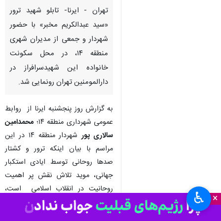
تهران - ایرنا- تابلو شهید ترور
«سید عبدالکریم مخبر» با حضور
شهردار و جمعی از مدیران شهری
منطقه ۱۴، در محل سکونت
خانواده این شهیدسرافراز در
دارالمومنین تهران رونمایی شد.
به گزارش روز پنجشنبه ایرنا از روابط
عمومی شهرداری منطقه ۱۴؛
محمدامین
سالاری پور
شهردار منطقه ۱۴ در این
مراسم با بیان اینکه ترور و کشتار
صدها روحانی توسط ایادی استکبار
جهانی، موید تلاش نقش پر اهمیت
روحانیت در انقلاب اسلامی است،
♿︎
×
گفت: شهید مخبر حلقه ای دیگر از
سلسله پر شکوه شهیدان روحانیت و