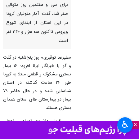
همدان- ایرنا- سخنگوی دانشگاه
علوم پزشکی استان همدان با بیان
اینکه آمار روزانه مرگ و میر ناشی
از بیماری کووید ۱۹ این استان
برای سی و هفتمین روز متوالی
صفر شد، گفت: آمار متوفیان کرونا
در این استان از ابتدای شیوع
ویروس تاکنون سه هزار و ۳۴۰ نفر
است.
«علیرضا توقیری» روز پنج‌شنبه در گفت
و گو با خبرنگار ایرنا افزود: ۱۶ بیمار
بستری مشکوک و قطعی مبتلا به کرونا
طی ۲۴ ساعت گذشته در استان
♿︎
×
شناسایی شده و در حال حاضر ۷۹
بیمار در بیمارستان های استان همدان