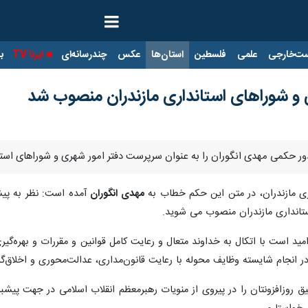
ت‌خارجی
علمی
فلسطین
استان‌ها
عکس
چندرسانه‌ای
ایرنا TV
با
و شوراهای استانداری مازندران منصوب شد
 صدور حکمی مهدی انگوران را به عنوان سرپرست دفتر امور شهری و شوراهای است
اری مازندران، در متن این حکم خطاب به
مهدی انگوران
آمده است: نظر به پیش
تانداری مازندران منصوب می شوید.
 امید است با اتکال به خداوند متعال و رعایت کامل قوانین و مقررات و بهره‌گی
ر انجام شایسته وظایف محوله با رعایت قانون‌مداری، عدالت‌محوری و اخلاق‌گر
فیق روزافزونتان را در پیروی از منویات رهبرمعظم انقلاب اسلامی در جهت پی