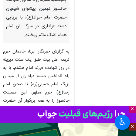
پنجشنبه همزمان با سالروز شهادت
جانسوز نهمین پیشوای شیعیان
حضرت امام جواد(ع)، با برپایی
دسته عزاداری در سوگ آن امام
همام اشک ماتم ریختند.
به گزارش خبرنگار ایرنا، خادمان حرم
کریمه اهل بیت طبق یک سنت دیرینه
در روز شهادت فرزند امام هشتم، با به
راه انداختن دسته عزاداری از میدان
بزرگ امام خمینی(ره) تا صحن امام
رضا(ع) حرم مطهر، این مصیبت
جانسوز را به عمه بزرگوار آن حضرت
×
تسلیت گفتند.
♿︎
خادمان حرم کریمه اهل بیت ابتدا با
×
حضور در مسجد امام حسن