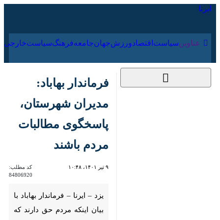
۱۹ مرداد ۱۴۰۵
عناوین‌
سیاست
اقتصاد
ورزش
جهان
جامعه
فرهنگ
فرماندار بهاباد: مدیران
شهرستان، پاسخگوی
مطالبات مردم باشند
۹ تیر ۱۴۰۱، ۱۰:۴۸
کد مطلب:
84806920
یزد – ایرنا – فرماندار بهاباد با بیان
اینکه مردم حق دارند که در
موضوعات مختلف مطالبه گر باشند
و مدیران و مسئولان شهرستان و