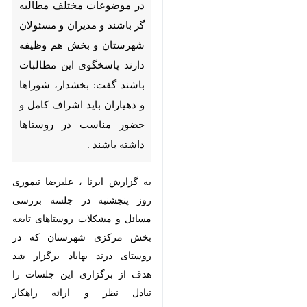
بخش هم وظیفه دارند پاسخگوی
این مطالبات باشند گفت:
بخشدار، شوراها و دهیاران باید
اشراف کامل و حضور مناسب در
روستاها داشته باشند .
به گزارش ایرنا ، علیرضا تیموری روز
پنجشنبه در جلسه بررسی مسائل و
مشکلات روستاهای تابعه بخش مرکزی
شهرستان که در روستای درند بهاباد
برگزار شد هدف از برگزاری این
جلسات را تبادل نظر و ارائه راهکار
درخصوص حل مسائل و مشکلات
×
مردم روستا برشمرد و گفت: وظیفه
♿︎
ماست به درد دل مردم گوش دهیم و
×
در راستای رفع نمودن مشکلات قدم