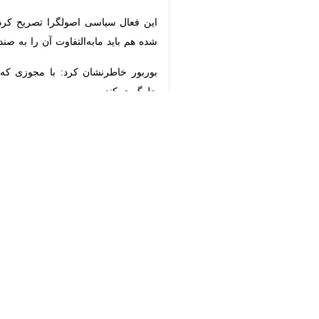
×
♿︎
تهران - ایرنا - دبیر کل جمعیت وفادا
جان از دین و آیین و سرزمین خود دفاع
«حبیب‌الله بوربور» در گفت‌وگو با خبر
دشمنی است که اهداف نظام جمهوری اسلا
وی افزود: دشمن در حکومتی که تازه ش
شهادت می‌رساند و ترورهای کوری را ان
حتی یک وجب از خاک کشورمان را از دست
دیگران را ضعیف تصور می‌کنند، ناشناخت