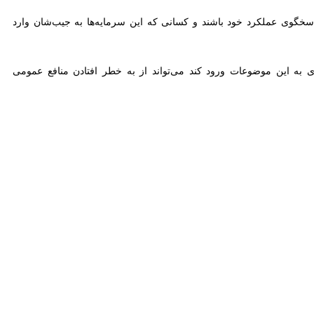
یران دارد و آنها نمی‌دانند مردمی که معتقد به نظام الهی هستند، تا پای
ایی نمی‌برد.
می دشمنان انقلاب از امید بستن به ضعف‌ها و کمبودهای کشور، گفت: آمریکا
د.
 جمهور، نخست وزیر و رئیس دستگاه قضا را همزمان در یک مدت کوتاه به
ستاده است.
 جمعیت وفاداران انقلاب اسلامی گفت: علاوه بر توطئه‌های دشمنان در نخستین روزهای انقلاب، در طول ۸ سال دفاع مقدس هم همه ابرقدرت‌ها به رژیم بعثی صدام کمک کردند ولی ما
رند؛ اعتقادی که برای کشورهایی مثل آمریکا که به قدرت خود می‌نازند و