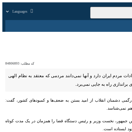
زار
زندگی
سایر
کد مطلب:
84806893