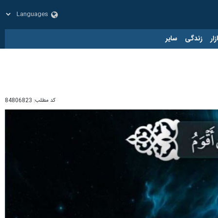
زار
زندگی
سایر
کد مطلب:
84806823