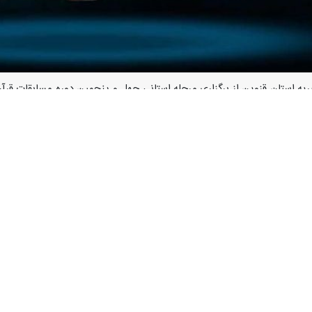
یریه استان قزوین از برگزاری مرحله استانی چهل و پنجمین دوره مسابقات قرآ
در گفت و گو با خبرنگار ایرنا افزود: استان قزوین دارای ظرفیت‌های زیادی 
 جامعه یکی از مهم‌ترین برنامه‌های ‌اوقاف و امور خیریه است، افزود: به همی