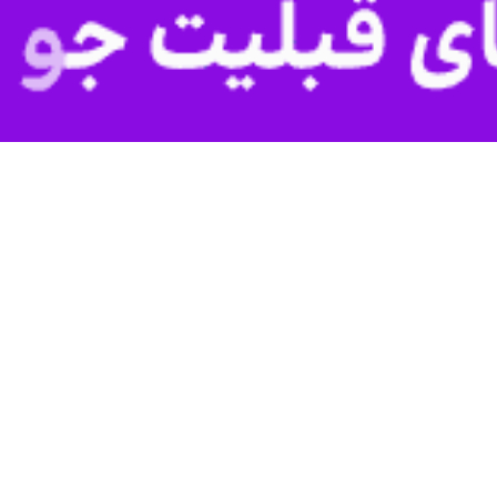
، گردشگری و صنایع‌دستی استان سمنان گفت: هشت اثر تاریخی استان، طبق مص
نبه به رسانه ها افزود: خانه "اویس کسائیان" در مهدی‌شهر، خانه "ذبیحی نژاد" 
 جنب عمارت خیل‌خان" در مهدی‌شهر،"عمارت باغ سراب" در شاهرود و "خانه خط
یع‌دستی استان سمنان گفت: امیر فخرالدین محمود بن امیر یمین‌الدین طغر
هفتم و هشتم هجری قمری است.
د واقع در شهرستان میامی، در مسیر شاهرود به سبزوار قرار دارد.
وی بین کرد: بنا بر اسناد موجود، آرامگاه این شاعر در دهه ۵۰ هجری‌شمسی با اهتم
دانند، تجربه‌ای ارزشمند از خلق ترکیبی معاصر از اشکال معماری ایرانی است
قاجاریه است. این خانه بین اهالی به خانه امیر اعظم و یا خواهر امیر اع