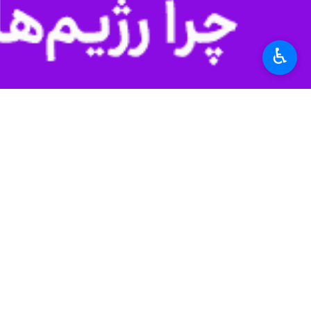
سمنان- ایرنا- مدیرکل میراث‌فرهنگی
♿︎
ثبت رسید.
به‌گزارش ایرنا، امیر کرم‌زاده روز پنجش
ابن یمین فرومدی" در میامی،"آب انبار
رسید.
مدیرکل میراث‌فرهنگی، گردشگری و صنا
قطعه‌سرای زبان فارسی در اواخر قرن 
کرم‌زاده گفت: آرامگاه ابن یمین در فروم
برخی به شکل گلی در حال شکفته شدن می‌
عمارت باغ سراب شاهرود متعلق به دوره 