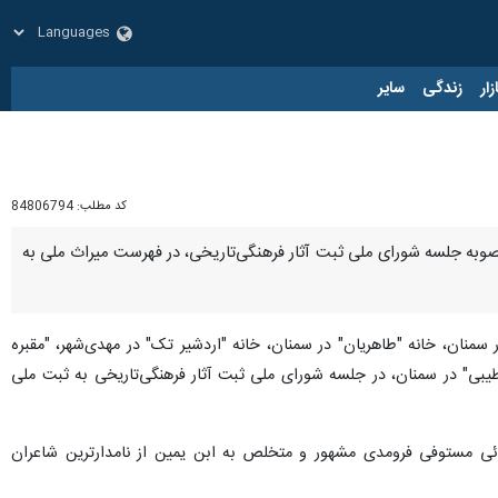
زار
زندگی
سایر
کد مطلب:
84806794