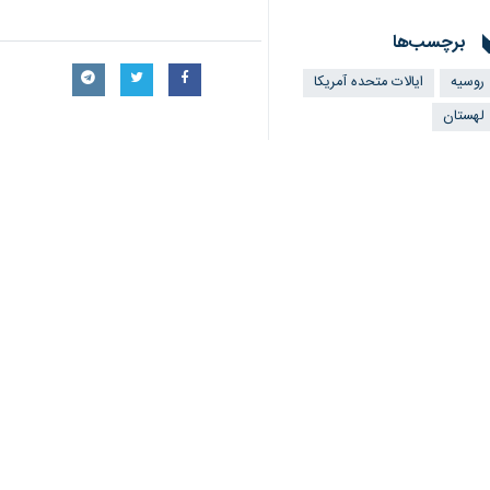
برچسب‌ها
روسیه
ایالات متحده آمریکا
لهستان
اخبار مرتبط
آمریکا به دنبال تمد
تهران-ایرنا- یک رسان
سفر بلینکن به بروکس
نیویورک – ایرنا- آنتونی بلینک
صدراعظم آلمان : آما