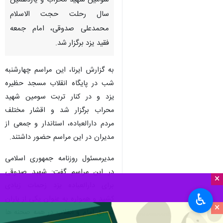
سومین شهید محراب و یازدهمین
سال رحلت حجت الاسلام
محمدعلی صدوقی، امام جمعه
فقید یزد برگزار شد.
به گزارش ایرنا، این مراسم چهارشنبه
شب در پایگاه انقلاب مسجد حظیره
یزد و در کنار تربت سومین شهید
محراب برگزار شد و اقشار مختلف
مردم دارالعباده، استاندار و جمعی از
مدیران در این مراسم حضور داشتند.
مدیرمسئول روزنامه جمهوری اسلامی
در این مراسم گفت: شهید صدوقی
×
برای دارالعباده یزد زحمات زیادی
♿︎
کشید و همواره به عنوان یکی از یاران
×
صدیق امام و انقلاب در همه صحنه ها