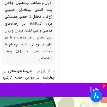
ادیان و مذاهب نوزدهمین اجلاس
بیت المللی پیرغلامان حسینی
(ع)، با تجلیل از حضور همیشگی
مردم کرمانشاه در رخدادهای
مذهبی و ملی گفت: مردان و زنان
این استان از هر مذهب و با هر
زبان و قومیتی، از قدیم‌الایام با
محبت اهل‌ بیت (ع) پیوند
داشته‌اند.
به گزارش ایرنا،
علیرضا شهرستانی
روز
چهارشنبه در دومین جلسه کارگروه
کمیته ادیان و مذاهب نوزدهمین
×
اجلاس بین‌المللی تجلیل از پیرغلامان
♿︎
و خادمان حسینی که با حضور صاحب
×
نظران شیعه، اهل‌سنت، اهل‌حق و