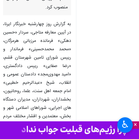
قشم - ایرنا - سردار حسین اشتری
فرمانده کل انتظامی کشور با صدور
حکمی سرهنگ صفر متاجی را به
عنوان فرمانده پایگاه دریابانی
قشم مرزبانی استان هرمزگان
منصوب کرد.
به گزارش روز چهارشنبه خبرنگار ایرنا،
در آیین معارفه متاجی، سردار «حسین
دهکی» فرمانده مرزبانی هرمزگان،
«محمد محمدحسینی» فرماندار و
رییس شورای تامین شهرستان قشم،
«رضا صفایی» رییس دادگستری،
♿︎
×
«امید مهدوی‌مجد» دادستان عمومی و
انقلاب، شیخ «عبدالرحیم خطیبی»