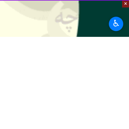
×
♿︎
جیرفت - ایرنا - مشاور وزیر فرهنگ و ا
به گزارش ایرنا، محمدرضا سوقندی روز چ
تعاریف را تحریف می کنند که این موضوع
وی با بیان اینکه مقاومت صرفا مقابله
وی اظهار داشت: با زبان سینما چهره درس
وی ادامه داد: در مکتب شهید سلیمانی ن
در لبنان، عراق، سوریه، یمن و ... ای
انجمن سینمای جوان یک ضرورت برای ج