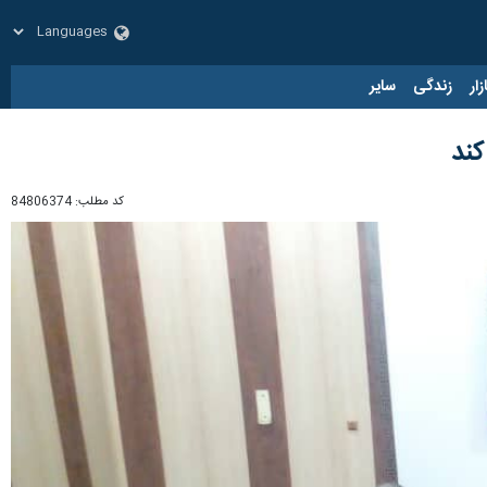
زار
زندگی
سایر
کند
کد مطلب:
84806374