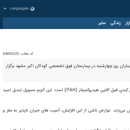
زار
زندگی
سایر
کد مطلب:
84806325