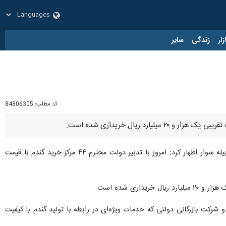
زار
زندگی
سایر
کد مطلب:
84806305
به گزارش خبرنگار ایرنا، یاسر عبداللهی ظهر روز چهارشنبه در جریان بازدید از مراکز خرید گندم در شهرستانهای گرمی و بیله سوار اظهار کرد: امروز با تدبیر دولت محترم ۴۴ مرکز خرید گندم با قیمت
 شرکت بازرگانی دولتی که خدمات ویژه‌ای در رابطه با تولید گندم با کیفیت