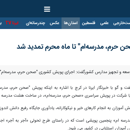
ت‌خارجی
علمی
فلسطین
استان‌ها
عکس
چندرسانه‌ای
ایرنا TV
با
حرم، مدرسه‌ام" تا ماه محرم تمدید شد
توسعه و تجهیز مدارس کشورگفت: اجرای پویش کشوری "صحن حرم، مدرسه‌ام" ک
فت و گو با خبرنگار ایرنا در کرج با اشاره به اینکه پویش "صحن حرم، مد
 با شرکت در پویش سراسری «صحن حرم، مدرسه‌ام»، در ساخت هشت مدرسه برای
آموزان به انجام کارهای خیر و نیکوکارانه، یادآوری جایگاه رفیع دانش ان
رسه ام» پنجمین پویشی است که در راستای طرح تحولی «آجر به آجر» اجرا 
وزان استثنایی در کشور می شود.