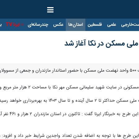
ت‌خارجی
علمی
فلسطین
استان‌ها
عکس
چندرسانه‌ای
ایرنا TV
با