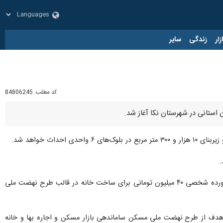
زار
زندگی
سایر
کد مطلب:
84806245