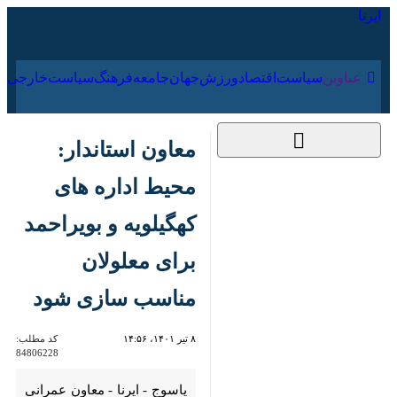
۱۶ مرداد ۱۴۰۵
عناوین‌
سیاست
اقتصاد
ورزش
جهان
جامعه
فرهنگ
معاون استاندار:
محیط اداره های
کهگیلویه و بویراحمد
برای معلولان مناسب
سازی شود
۸ تیر ۱۴۰۱، ۱۴:۵۶
کد مطلب:
84806228
یاسوج - ایرنا - معاون عمرانی
استاندار کهگیلویه و بویراحمد