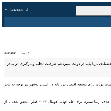
زار
زندگی
سایر
کد مطلب:
84806186