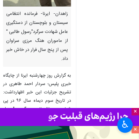
زاهدان- ایرنا- فرمانده انتظامی
سیستان و بلوچستان از دستگیری
عامل شهادت سرگرد"رسول طالبی "
از ماموران هنگ مرزی سراوان
پس از پنج سال فرار در خاش خبر
داد.
به گزارش روز چهارشنبه ایرنا از چایگاه
خبری پلیس؛ سردار احمد طاهری در
تشریح جزئیات این خبر اظهارداشت:
در تاریخ سوم دیماه سال ۹۶ در پی
شهادت مظلومانه سرگرد "رسول
×
طالبی" از مأموران جان برکف هنگ
♿︎
مرزی شهرستان سراوان، طی درگیری
×
با اشرار و قاچاقچیان مسلح مواد