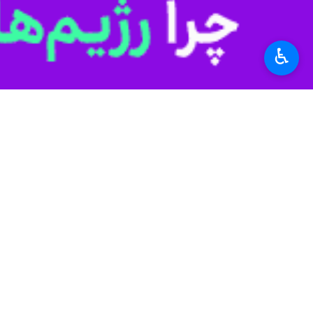
۰ نفر
♿︎
برچسب‌ها
آذربایجان غربی
شهرداری ارومیه
ارومیه
سازمان نظام مهندسی ساختمان
کشور
اخبار مرتبط
استاندار آذربایجان غ
ارومیه - ایرنا - استا
معاون شهردار: گرمخانه ۱۰۰ نفری در ارومیه احداث
ارومیه - ایرنا - معاو