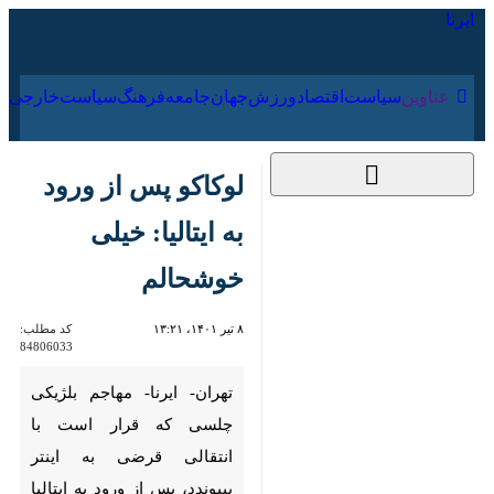
۱۶ مرداد ۱۴۰۵
عناوین‌
سیاست
اقتصاد
ورزش
جهان
جامعه
فرهنگ
سیاس
لوکاکو پس از ورود به
ایتالیا: خیلی خوشحالم
۸ تیر ۱۴۰۱، ۱۳:۲۱
کد مطلب:
84806033
تهران- ایرنا- مهاجم بلژیکی چلسی
که قرار است با انتقالی قرضی به
اینتر بپیوندد، پس از ورود به ایتالیا
گفت: از بازگشت به اینتر خیلی
خوشحالم.