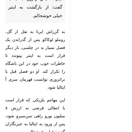
به گزراش ایرنا به نقل از گل، روملو
لوکاکو پس از گذراندن یک فصل
بسیار بد در چلسی، بار دیگر قرار است
به اینتر بپیوندد تا خاطرات خوب خود
در این باشگاه را تکرار کند. او دو
فصل قبل با نراتزوری توانست قهرمان
سری آ ایتالیا شود.
این مهاجم بلژیکی که قرار است با
انتقالی قرضی به ارزش ۸ میلیون یورو
راهی سن‌سیرو شود، پس از ورود به
ایتالیا به خبرنگاران گفت: خیلی
خوشحالم.
مهاجم بلژیکی ۲۹ ساله در فصل
♿︎
گذشته توانست در ۴۴ بازی ۱۵ گل به
ثمر برساند و همین موضوع باعث شد