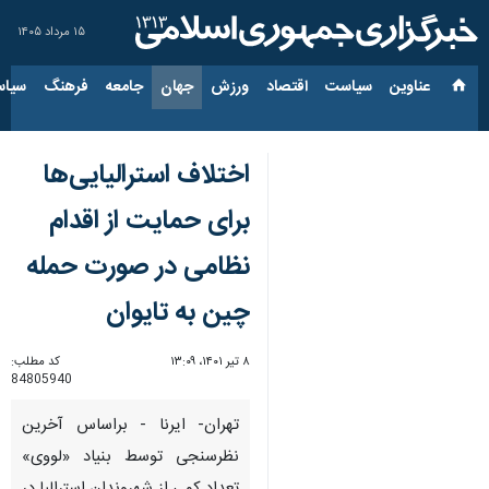
۱۵ مرداد ۱۴۰۵
عناوین‌
سیاست
اقتصاد
ورزش
جهان
جامعه
فرهنگ
سیاس
اختلاف استرالیایی‌ها
برای حمایت از اقدام
نظامی در صورت حمله
چین به تایوان
۸ تیر ۱۴۰۱، ۱۳:۰۹
کد مطلب:
84805940
تهران- ایرنا - براساس آخرین
نظرسنجی‌ توسط بنیاد «لووی»