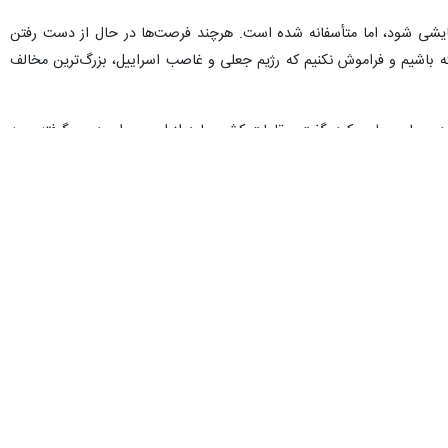
ظام و دولت، در گره نزدن اقتصاد کشور و نیز سیاست خارجی، به برجام
بیح‌الله اعظمی ساردوئی در نشست علنی صبح امروز(چهارشنبه، ۸ تیر ماه) مجلس شورای اسلامی در نطق میان دستور خود خطاب به ملت ایران گفت: همه
ات موکلین خود با خبرند.
د، دولت تاکنون اقدامات مفیدی انجام داده اما با این‌ وجود گرانی، فقر،
ران امورات خود هستند که این موضوع در شأن مردم که یکی از ثروتمندترین
یم؟
است، اظهار داشت: دقیقاً یکی از بزرگترین مشکلات کشور و دولت، در همین
‌ و دولت بی‌برنامه است. وزرا نیز برنامه مدون و زمان‌بندی‌شده‌ای، برای
دگان ملت ارائه دهد، چیزی که به معنای واقعی اجرا شود و مردم نتیجه و اثر