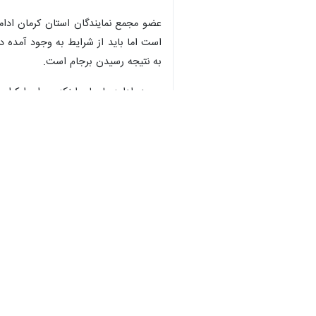
تهران- ایرنا- عضو کمیسیون کشاورزی
حمایت می‌کنیم.
مسئولان نظام اذعان دارند که نمایندگان 
نماینده مردم جیرفت و عنبرآباد در مجل
بیکاری و فساد، مملکت را فراگرفته است
کشورهای جهان با منابع عظیم نفت، گاز 
اعظمی ساردوئی در ادامه با بیان اینکه
جمله ارزشمند و کلیدی نهفته است که کار
اداره وزارتخانه متبوع خود ندارند.
وی در ادامه با تأکید بر اینکه دولت رئ