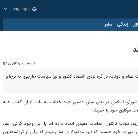
زار
زندگی
سایر
د
کد مطلب:
84805916