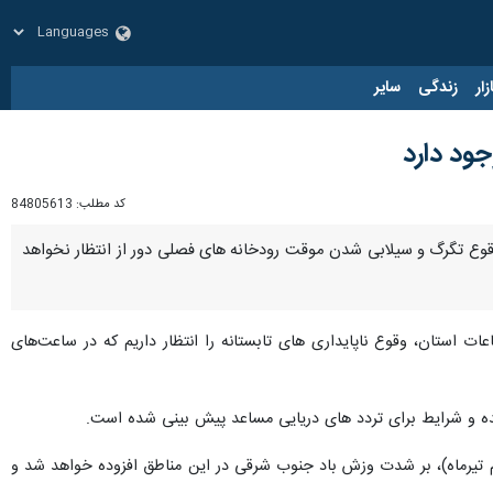
زار
زندگی
سایر
ود دارد
کد مطلب:
84805613