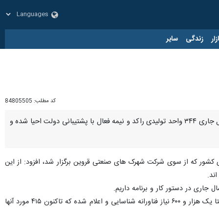
زار
زندگی
سایر
کد مطلب:
84805505