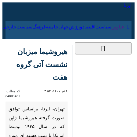
۱۹ مرداد ۱۴۰۵
عناوین‌
سیاست
اقتصاد
ورزش
جهان
جامعه
فرهنگ
سیاست
هیروشیما میزبان
نشست آتی گروه هفت
۸ تیر ۱۴۰۱، ۳:۵۲
کد مطلب:
84805481
تهران- ایرنا- براساس توافق