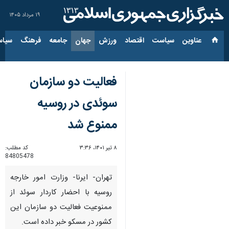
۱۹ مرداد ۱۴۰۵
عناوین‌
سیاست
اقتصاد
ورزش
جهان
جامعه
فرهنگ
سیاس
فعالیت دو سازمان
سوئدی در روسیه
ممنوع شد
۸ تیر ۱۴۰۱، ۳:۳۶
کد مطلب:
84805478