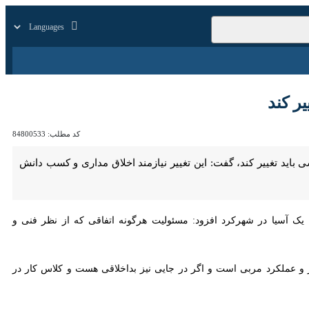
زار
زندگی
سایر
ند
کد مطلب:
84800533