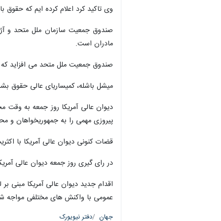
وی تاکید کرد اعلام کرده ایم که حقوق 
مادران است.
صندوق جمعیت ملل متحد می افزاید که تقریباً نیمی از تم
میشل باشله، کمیساریای عالی حقوق بشر
پیروزی مهمی را به جمهوریخواهان و مح
قضات کنونی دیوان عالی آمریکا با اکثریت محافظه کاران در مقابل لیبرال ها (۶-۳) یک قانون 
در رای گیری روز جمعه دیوان عالی آمریکا ۵ قاضی به لغو قانون "رو وی وید" رای مثبت و ۴ قاضی به آن رای منفی د
اقدام جدید دیوان عالی آمریکا مبنی بر 
عمومی با واکنش های مختلفی مواجه شده
جهان
دفتر نیویورک