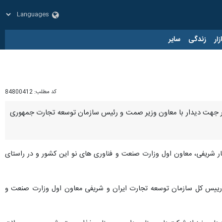
زار
زندگی
سایر
کد مطلب:
84800412