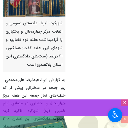
شهرکرد- ایرنا- دادستان عمومی و
انقلاب مرکز چهارمحال و بختیاری
با گرامیداشت هفته قوه قضاییه و
شهدای این هفته گفت: هم‌اکنون
۴۱ درصد پُست‌های دادگستری این
استان بلاتصدی است.
به گزارش ایرنا،
عبدالرضا علی‌محمدی
روز جمعه در سخنرانی پیش از که
خطبه‌های نماز جمعه این هفته مرکز
×
چهارمحال و بختیاری در مصلای امام
خمینی (ره) شهرکرد تاکید کرد:
♿︎
×
مجموعه دادگستری این استان ۳۲۶
پُست قضایی دارد که از این تعداد