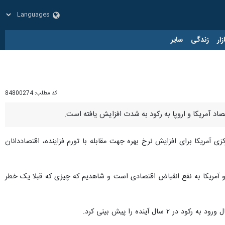
زار
زندگی
سایر
کد مطلب:
84800274