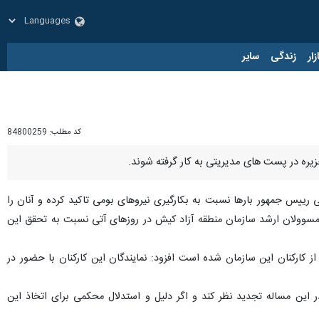
زار
زندگی
سایر
کد مطلب:
84800259