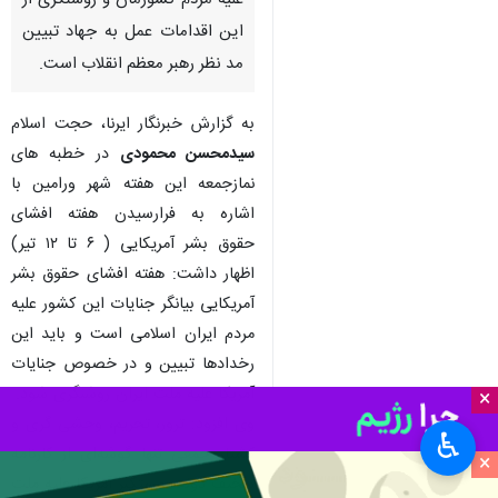
علیه مردم کشورمان و روشنگری از
این اقدامات عمل به جهاد تبیین
مد نظر رهبر معظم انقلاب است.
به گزارش خبرنگار ایرنا، حجت اسلام
سیدمحسن محمودی
در خطبه های
نمازجمعه این هفته شهر ورامین با
اشاره به فرارسیدن هفته افشای
حقوق بشر آمریکایی ( ۶ تا ۱۲ تیر)
اظهار داشت: هفته افشای حقوق بشر
آمریکایی بیانگر جنایات این کشور علیه
مردم ایران اسلامی است و باید این
رخدادها تبیین و در خصوص جنایات
آمریکا علیه ملت ایران روشنگری شود.
×
وی افزود: ترور، تحریم، وحشی گری و
♿︎
کشتار جمعی تنها گوشه‌ای از کارنامه
×
سخیف دولت مستکبر آمریکا علیه ملت