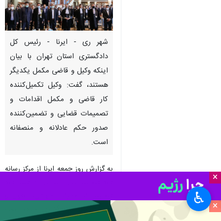
شهر ری - ایرنا - رئیس کل
دادگستری استان تهران با بیان
اینکه وکیل و قاضی مکمل یکدیگر
هستند، گفت: وکیل تکمیل‌کننده
کار قاضی و مکمل اقدامات و
تصمیمات قضایی و تضمین‌کننده
صدور حکم عادلانه و منصفانه
است.
به گزارش روز جمعه ایرنا از مرکز رسانه
×
قوه قضاییه ،علی القاصی درهفته قوه
♿︎
قضاییه که «حرکت جهادی، تحول و
×
تعالی قضایی» نام‌گذاری شده، ضمن